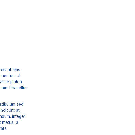
as ut felis
lementum ut
tasse platea
quam. Phasellus
stibulum sed
incidunt at,
endum. Integer
t metus, a
ate.