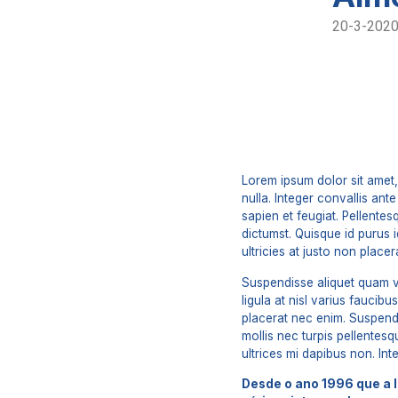
20-3-202
Lorem ipsum dolor sit amet,
nulla. Integer convallis an
sapien et feugiat. Pellente
dictumst. Quisque id purus 
ultricies at justo non placer
Suspendisse aliquet quam v
ligula at nisl varius faucib
placerat nec enim. Suspendi
mollis nec turpis pellentesq
ultrices mi dapibus non. Int
Desde o ano 1996 que a 