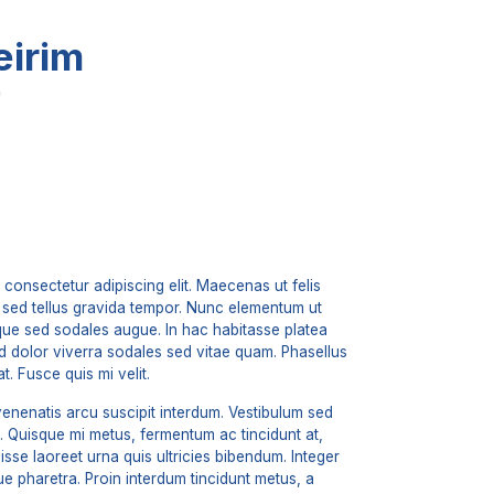
eirim
0
 consectetur adipiscing elit. Maecenas ut felis
te sed tellus gravida tempor. Nunc elementum ut
sque sed sodales augue. In hac habitasse platea
id dolor viverra sodales sed vitae quam. Phasellus
at. Fusce quis mi velit.
enenatis arcu suscipit interdum. Vestibulum sed
us. Quisque mi metus, fermentum ac tincidunt at,
sse laoreet urna quis ultricies bibendum. Integer
ue pharetra. Proin interdum tincidunt metus, a