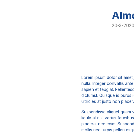
Alm
20-3-202
Lorem ipsum dolor sit amet,
nulla. Integer convallis an
sapien et feugiat. Pellente
dictumst. Quisque id purus 
ultricies at justo non placer
Suspendisse aliquet quam v
ligula at nisl varius faucib
placerat nec enim. Suspendi
mollis nec turpis pellentesq