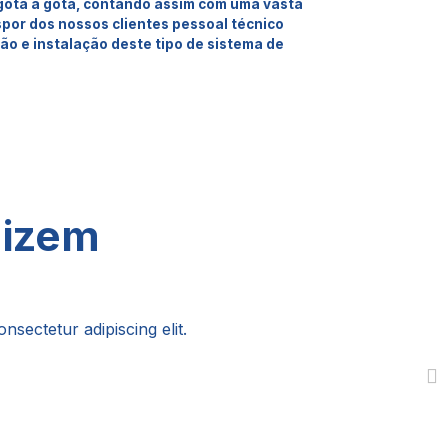
 gota a gota, contando assim com uma vasta
spor dos nossos clientes pessoal técnico
ção e instalação deste tipo de sistema de
dizem
nsectetur adipiscing elit.
I am slide content. Click edit but
Ut elit tellus, luctus nec ullamco
RODRIGO GOMES
Engen