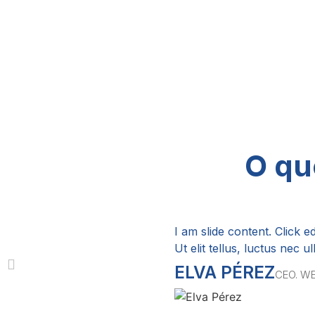
O qu
I am slide content. Click e
Ut elit tellus, luctus nec 
ELVA PÉREZ
CEO. W