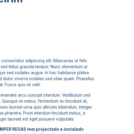
0
 consectetur adipiscing elit. Maecenas ut felis
te sed tellus gravida tempor. Nunc elementum ut
sque sed sodales augue. In hac habitasse platea
id dolor viverra sodales sed vitae quam. Phasellus
at. Fusce quis mi velit.
enenatis arcu suscipit interdum. Vestibulum sed
us. Quisque mi metus, fermentum ac tincidunt at,
sse laoreet urna quis ultricies bibendum. Integer
ue pharetra. Proin interdum tincidunt metus, a
eger laoreet est eget posuere vulputate.
IMPER REGAS tem projectado e instalado