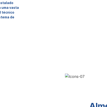
nstalado
m uma vasta
l técnico
istema de
Alm